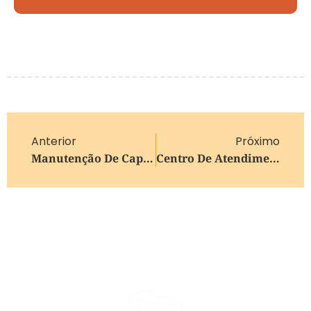
Anterior
Próximo
Manutenção De Capa Asfáltica Na Rua Tronca Em Caxias Do Sul Ocasiona Bloqueios No Trânsito
Centro De Atendimento Em Saúde À Pessoa Idosa Realiza Mais De 10 Mil Exames E Consultas No Virvi Ramos