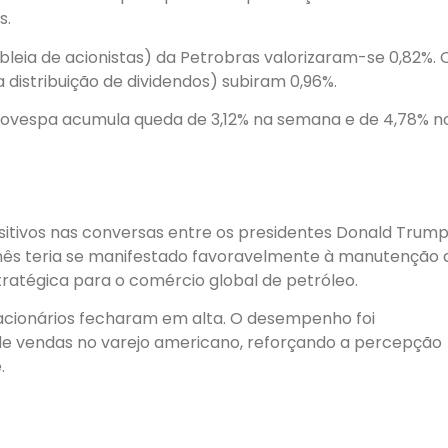
s.
leia de acionistas) da Petrobras valorizaram-se 0,82%. 
 distribuição de dividendos) subiram 0,96%.
Ibovespa acumula queda de 3,12% na semana e de 4,78% n
itivos nas conversas entre os presidentes Donald Trump
inês teria se manifestado favoravelmente à manutenção 
ratégica para o comércio global de petróleo.
s acionários fecharam em alta. O desempenho foi
e vendas no varejo americano, reforçando a percepção
.