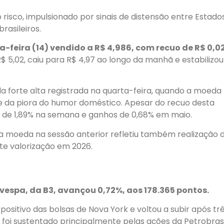
 risco, impulsionado por sinais de distensão entre Estado
rasileiros.
a-feira (14) vendido a R$ 4,986, com recuo de R$ 0,0
5,02, caiu para R$ 4,97 ao longo da manhã e estabilizou
 forte alta registrada na quarta-feira, quando a moeda
e da piora do humor doméstico. Apesar do recuo desta
ão de 1,89% na semana e ganhos de 0,68% em maio.
da moeda na sessão anterior refletiu também realização 
rte valorização em 2026.
ovespa, da B3, avançou 0,72%, aos 178.365 pontos.
tivo das bolsas de Nova York e voltou a subir após tr
 foi sustentado principalmente pelas ações da Petrobras