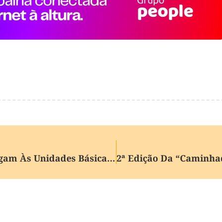
Vacinas Contra A Influenza Chegam Às Unidades Básicas De Saúde De Garibaldi