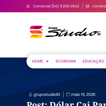
Comercial (54) 9.2001.4542
comerci
HOME
ECONOMIA
EDUCAÇÃO
grupostudio93
maio 15, 2026
Post: Dólar Cai Par