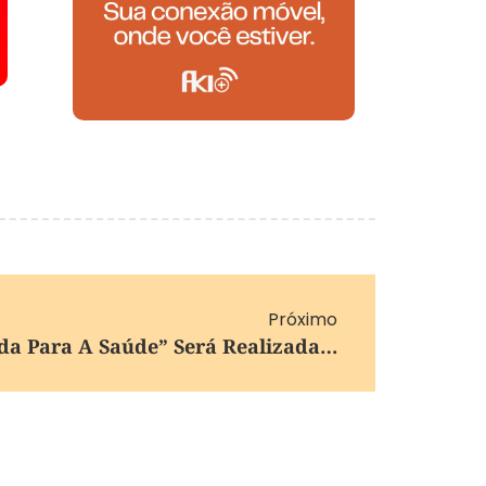
Próximo
2ª Edição Da “Caminhada Para A Saúde” Será Realizada Neste Domingo Em Garibaldi