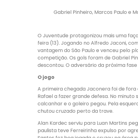
Gabriel Pinheiro, Marcos Paulo e 
O Juventude protagonizou mais uma façan
feira (13). Jogando no Alfredo Jaconi, co
vantagem do São Paulo e venceu pelo placa
competição. Os gols foram de Gabriel Pi
descontou. O adversário da próxima fase 
O jogo
A primeira chegada Jaconera foi de fora 
Rafael a fazer grande defesa. No minuto 
calcanhar e o goleiro pegou. Pela esquer
chutou cruzado perto da trave.
Alan Kardec serviu para Luan Martins pe
paulista teve Ferreirinha expulso por ag
Santos fez boa jogada e cruzou na área 