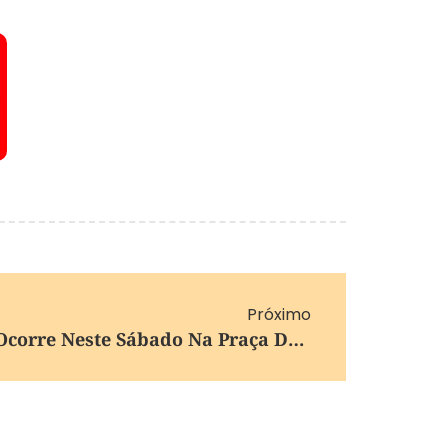
Próximo
Campanha Me Audote Ocorre Neste Sábado Na Praça Da Prefeitura De Farroupilha