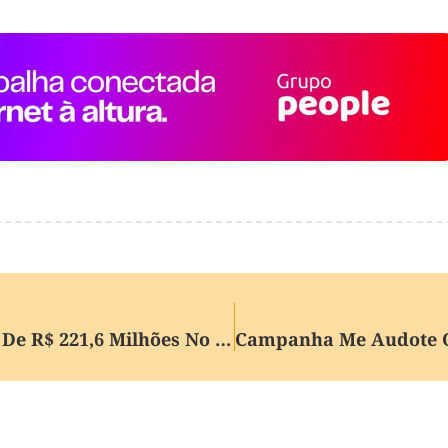
Banrisul Alcança Lucro Líquido De R$ 221,6 Milhões No 1º Trimestre De 2026