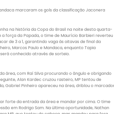
Mandaca marcaram os gols da classificação Jaconera
ha na história da Copa do Brasil na noite desta quarta-
m a força da Papada, o time de Maurício Barbieri reverteu
r de 3 a 1, garantindo vaga às oitavas de final da
nheiro, Marcos Paulo e Mandaca, enquanto Tapia
será conhecido através de sorteio.
da área, com Raí Silva procurando o ângulo e obrigando
seguinte, Alan Kardec cruzou rasteiro, MP tentou de
da, Gabriel Pinheiro apareceu na área, driblou o marcado
gar forte da entrada da área e mandar por cima. O time
ressão em Rodrigo Sam. Na última oportunidade, Nathan
para MP, que tentou de cabeça, mas mandou para fora.