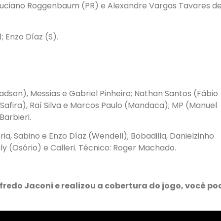
 Luciano Roggenbaum (PR) e Alexandre Vargas Tavares d
; Enzo Díaz (S).
dson), Messias e Gabriel Pinheiro; Nathan Santos (Fábio
n Safira), Raí Silva e Marcos Paulo (Mandaca); MP (Manuel
Barbieri.
ória, Sabino e Enzo Díaz (Wendell); Bobadilla, Danielzinho
uly (Osório) e Calleri. Técnico: Roger Machado.
lfredo Jaconi e realizou a cobertura do jogo, você po