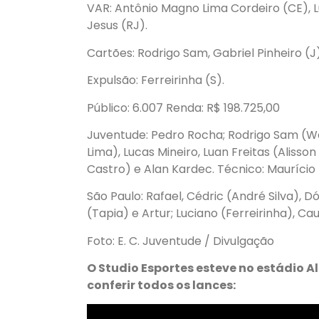
VAR: Antônio Magno Lima Cordeiro (CE),
Jesus (RJ).
Cartões: Rodrigo Sam, Gabriel Pinheiro (J)
Expulsão: Ferreirinha (S).
Público: 6.007 Renda: R$ 198.725,00
Juventude: Pedro Rocha; Rodrigo Sam (Wa
Lima), Lucas Mineiro, Luan Freitas (Alisso
Castro) e Alan Kardec. Técnico: Maurício 
São Paulo: Rafael, Cédric (André Silva), D
(Tapia) e Artur; Luciano (Ferreirinha), Ca
Foto: E. C. Juventude / Divulgação
O Studio Esportes esteve no estádio A
conferir todos os lances: