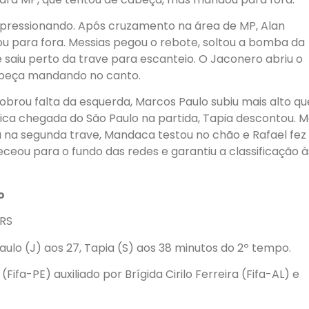
pressionando. Após cruzamento na área de MP, Alan
ou para fora. Messias pegou o rebote, soltou a bomba da
e saiu perto da trave para escanteio. O Jaconero abriu o
cabeça mandando no canto.
cobrou falta da esquerda, Marcos Paulo subiu mais alto qu
ica chegada do São Paulo na partida, Tapia descontou. 
u na segunda trave, Mandaca testou no chão e Rafael fez
ceou para o fundo das redes e garantiu a classificação à
o
-RS
Paulo (J) aos 27, Tapia (S) aos 38 minutos do 2º tempo.
Fifa-PE) auxiliado por Brígida Cirilo Ferreira (Fifa-AL) e