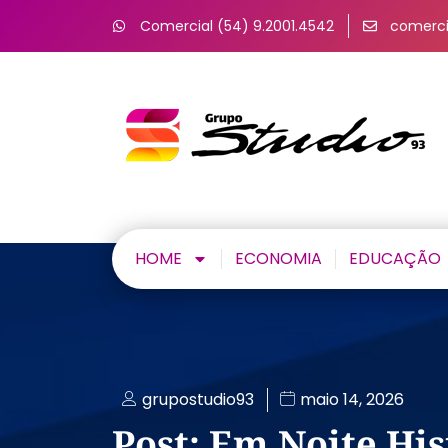
Comercial (54) 9.2001.4542
comerci
HOME
ECONOMIA
EDUCAÇÃO
grupostudio93
maio 14, 2026
Post: Em Noite His