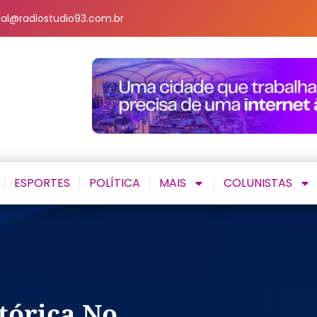
al@radiostudio93.com.br
ESPORTES
POLÍTICA
MAIS
COLUNISTAS
tórica No