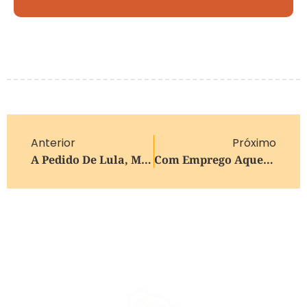
Anterior
Próximo
A Pedido De Lula, Ministro Da Defesa Irá À Venezuela Na Próxima Semana
Com Emprego Aquecido, Subutilização É A Menor Da História; Entenda