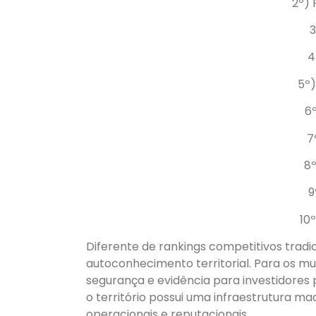
2º) 
3
4
5º)
6º
7
8º
9
10º
Diferente de rankings competitivos tradi
autoconhecimento territorial. Para os mu
segurança e evidência para investidores 
o território possui uma infraestrutura m
operacionais e reputacionais.