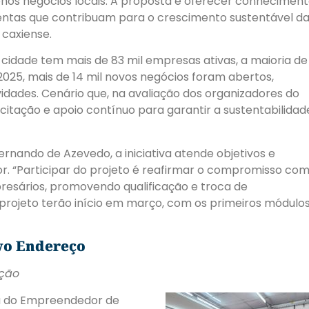
nos negócios locais. A proposta é oferecer conhecimen
entas que contribuam para o crescimento sustentável d
caxiense.
cidade tem mais de 83 mil empresas ativas, a maioria de
25, mais de 14 mil novos negócios foram abertos,
idades. Cenário que, na avaliação dos organizadores do
citação e apoio contínuo para garantir a sustentabilidad
rnando de Azevedo, a iniciativa atende objetivos e
“Participar do projeto é reafirmar o compromisso com
esários, promovendo qualificação e troca de
o projeto terão início em março, com os primeiros módulo
vo Endereço
ação
ala do Empreendedor de