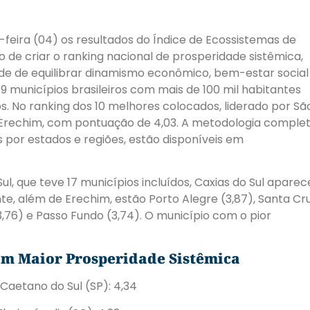
-feira (04) os resultados do Índice de Ecossistemas de
o de criar o ranking nacional de prosperidade sistêmica,
de de equilibrar dinamismo econômico, bem-estar social
319 municípios brasileiros com mais de 100 mil habitantes
os. No ranking dos 10 melhores colocados, liderado por Sã
 Erechim, com pontuação de 4,03. A metodologia comple
s por estados e regiões, estão disponíveis em
l, que teve 17 municípios incluídos, Caxias do Sul aparec
te, além de Erechim, estão Porto Alegre (3,87), Santa Cr
(3,76) e Passo Fundo (3,74). O município com o pior
om Maior Prosperidade Sistêmica
 Caetano do Sul (SP): 4,34