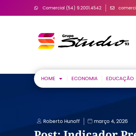
Comercial (54) 9.2001.4542
comerci
HOME
ECONOMIA
EDUCAÇÃO
Roberto Hunoff
março 4, 2026
Post: Indicador P