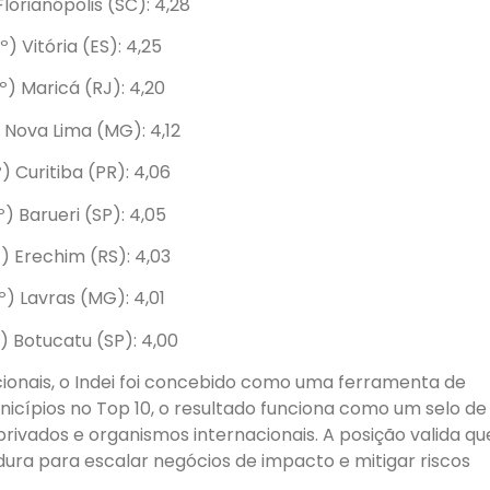
Florianópolis (SC): 4,28
º) Vitória (ES): 4,25
º) Maricá (RJ): 4,20
 Nova Lima (MG): 4,12
) Curitiba (PR): 4,06
º) Barueri (SP): 4,05
) Erechim (RS): 4,03
º) Lavras (MG): 4,01
) Botucatu (SP): 4,00
cionais, o Indei foi concebido como uma ferramenta de
nicípios no Top 10, o resultado funciona como um selo de
privados e organismos internacionais. A posição valida qu
adura para escalar negócios de impacto e mitigar riscos