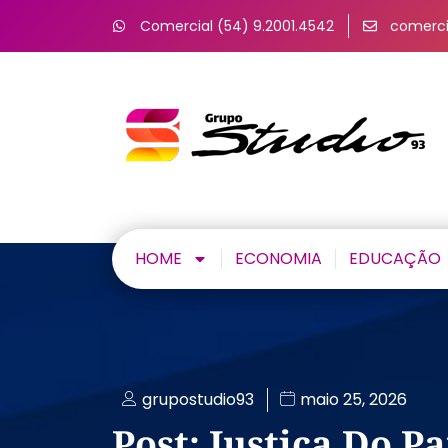
Comercial (54) 9.2001.4542
comerci
HOME
ECONOMIA
EDUCAÇÃO
grupostudio93
maio 25, 2026
Post: Justiça Do 