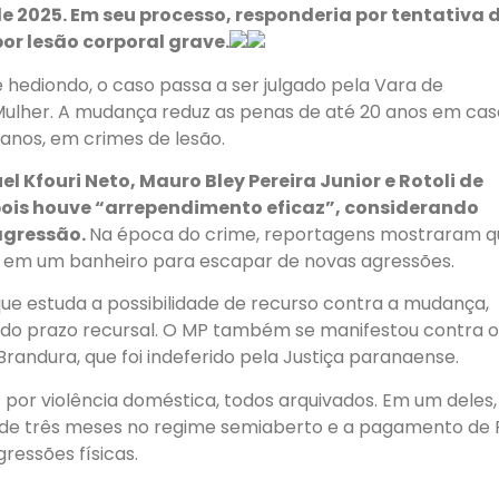
 2025. Em seu processo, responderia por tentativa 
or lesão corporal grave.
hediondo, o caso passa a ser julgado pela Vara de
 Mulher. A mudança reduz as penas de até 20 anos em cas
 anos, em crimes de lesão.
Kfouri Neto, Mauro Bley Pereira Junior e Rotoli de
pois houve “arrependimento eficaz”, considerando
agressão.
Na época do crime, reportagens mostraram q
o em um banheiro para escapar de novas agressões.
que estuda a possibilidade de recurso contra a mudança,
 do prazo recursal. O MP também se manifestou contra o
Brandura, que foi indeferido pela Justiça paranaense.
 por violência doméstica, todos arquivados. Em um deles,
s de três meses no regime semiaberto e a pagamento de 
ressões físicas.