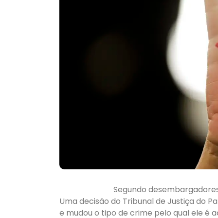
Segundo desembargadores,
Uma decisão do Tribunal de Justiça do P
e mudou o tipo de crime pelo qual ele é 