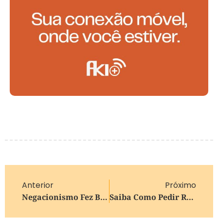
Anterior
Próximo
Negacionismo Fez Brasileiros “perderem” 3,4 Anos De Vida Na Pandemia
Saiba Como Pedir Reembolso De Produtos Ypê Suspensos Pela Anvisa