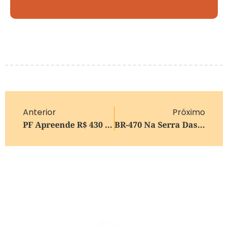
Anterior
Próximo
PF Apreende R$ 430 Mil Em Dinheiro Vivo Na Casa De Líder Do PL Em Investigação Sobre Cota Parlamentar
BR-470 Na Serra Das Antas Terá Tráfego Totalmente Liberado Durante O Período De Festas