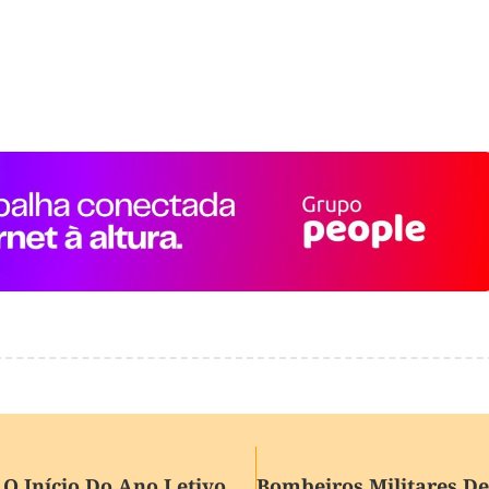
Melhorias E Novidades Marcam O Início Do Ano Letivo De 2026 Na UCS