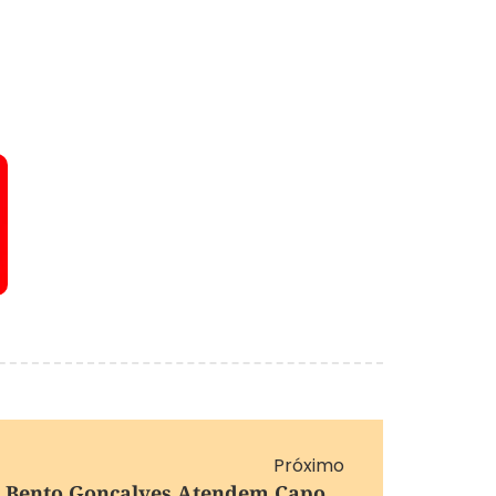
Próximo
Bombeiros Militares De Bento Gonçalves Atendem Capotamento De Veículo