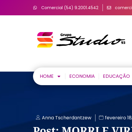
Comercial (54) 9.2001.4542
comerci
HOME
ECONOMIA
EDUCAÇÃO
Anna Tscherdantzew
fevereiro 18
Post: MORRI E VI