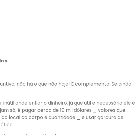
ris
untivo,
n
ã
o h
á
o que n
ã
o haja! E complemento: Se ainda
r in
ú
til onde enfiar o dinheiro, j
á
que
ú
til e necess
á
rio ele
é
jam s
ó
,
é
pagar cerca de 10 mil d
ó
lares _ valores que
do local do corpo e quantidade _ e usar gordura de
t
é
tico.