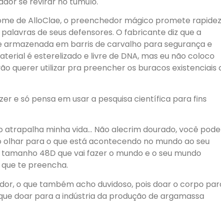
ador se revirar no t
ú
mulo.
nome de AlloClae, o preenchedor m
á
gico promete rapidez
 palavras de seus defensores. O fabricante diz que a
da e armazenada em barris de carvalho para seguran
ç
a e
material
é
esterelizado e livre de DNA, mas eu n
ã
o coloco
v
ã
o querer utilizar pra preencher os buracos existenciais 
zer e s
ó
pensa em usar a pesquisa cient
í
fica para fins
sso atrapalha minha vida… N
ã
o alecrim dourado, voc
ê
pode
o olhar para o que est
á
acontecendo no mundo ao seu
ã
tamanho 48D que vai fazer o mundo e o seu mundo
o que te preencha.
dor, o que tamb
é
m acho duvidoso, pois doar o corpo par
ue doar para a ind
ú
stria da produ
çã
o de argamassa