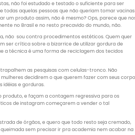
tas, n
ã
o foi estudado e testado o suficiente para ser
ue todas aquelas pessoas que n
ã
o queriam tomar vacinas
sar um produto assim, n
ã
o
é
mesmo? Ops, parece que no
mente no Brasil e no resto precavido do mundo, n
ã
o.
a, n
ã
o sou contra procedimentos est
é
ticos. Quem quer
em ser cr
í
tica sobre a bizarrice de utilizar gordura de
e a t
é
cnica
é
uma forma de reciclagem dos tecidos
atrapalhem as pesquisas com celulas-tronco. N
ã
o
s mulheres decidirem o que querem fazer com seus corpo
s id
é
ias e gorduras.
o produto, e fa
ç
am a contagem regressiva para os
é
ticos de instagram come
ç
arem a vender o tal
istrada de
ó
rg
ã
os, e quero que todo resto seja cremado,
a queimada sem precisar ir pra academia nem acabar na