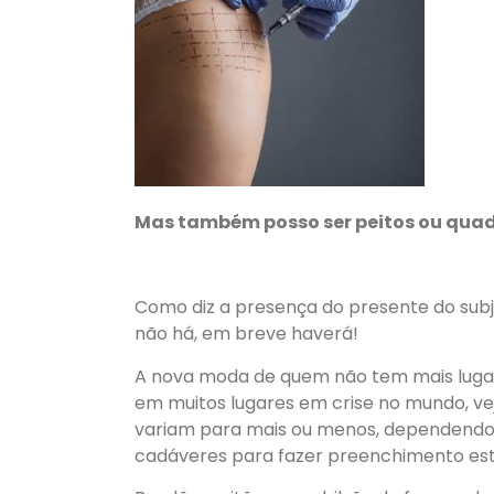
Mas tamb
é
m posso ser peitos ou quad
Como diz a presen
ç
a do presente do subj
n
ã
o h
á
, em breve haver
á
!
A nova moda de quem n
ã
o tem mais luga
em muitos lugares em crise no mundo, ve
variam para mais ou menos, dependendo 
cad
á
veres para fazer preenchimento es