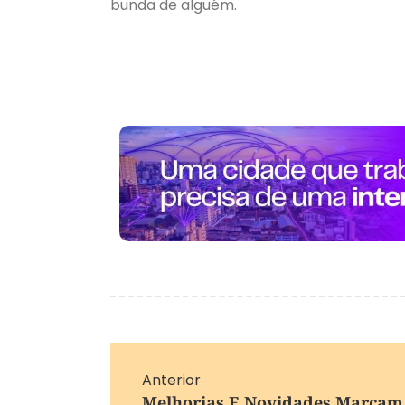
bunda de algu
é
m.
Anterior