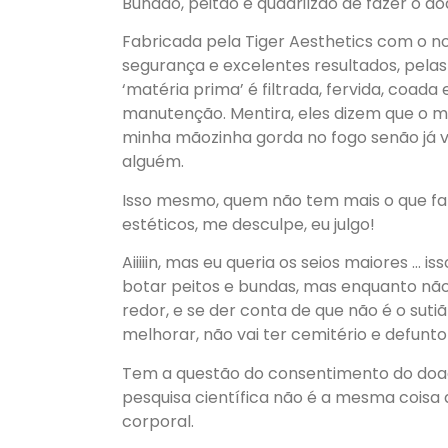
Bund
ã
o, peit
ã
o e quadrilz
ã
o de fazer o do
Fabricada pela Tiger Aesthetics com o 
seguran
ç
a e excelentes resultados, pelas
‘mat
é
ria prima’
é
filtrada, fervida, coa
manuten
çã
o. Mentira, eles dizem que o 
minha m
ã
ozinha gorda no fogo sen
ã
o j
á
algu
é
m.
Isso mesmo, quem n
ã
o tem mais o que fa
est
é
ticos, me desculpe, eu julgo!
Aiiiiin, mas eu queria os seios maiores … i
botar peitos e bundas, mas enquanto n
ã
redor, e se der conta de que n
ã
o
é
o suti
melhorar, n
ã
o vai ter cemit
é
rio e defunt
Tem a quest
ã
o do consentimento do doa
pesquisa cient
í
fica n
ã
o
é
a mesma coisa q
corporal.