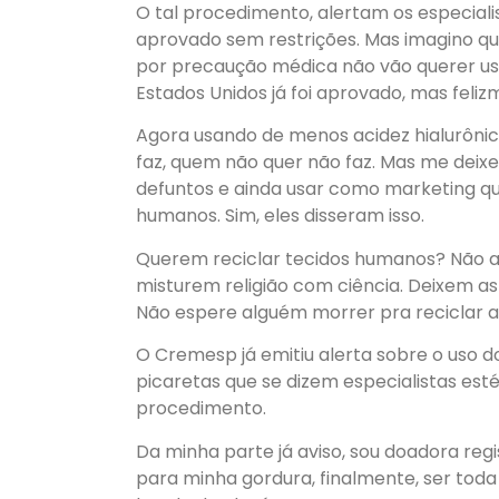
O tal procedimento, alertam os especialis
aprovado sem restri
çõ
es. Mas imagino q
por precau
çã
o m
é
dica n
ã
o v
ã
o querer u
Estados Unidos j
á
foi aprovado, mas feliz
Agora usando de menos acidez hialur
ô
nic
faz, quem n
ã
o quer n
ã
o faz. Mas me deix
defuntos e ainda usar como marketing qu
humanos. Sim, eles disseram isso.
Querem reciclar tecidos humanos? N
ã
o 
misturem religi
ã
o com ci
ê
ncia. Deixem a
N
ã
o espere algu
é
m morrer pra reciclar a
O Cremesp j
á
emitiu alerta sobre o uso d
picaretas que se dizem especialistas est
procedimento.
Da minha parte j
á
aviso, sou doadora reg
para minha gordura, finalmente, ser tod