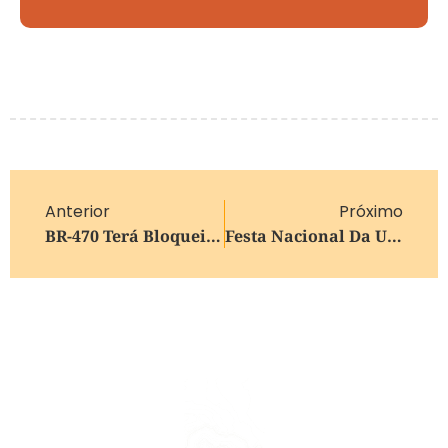
Anterior
Próximo
BR-470 Terá Bloqueio Total Noturno Na Serra Das Antas Para Obras Em Viaduto
Festa Nacional Da Uva 2026 Começa Em Fevereiro Com Novidades E Reajuste Nos Ingressos