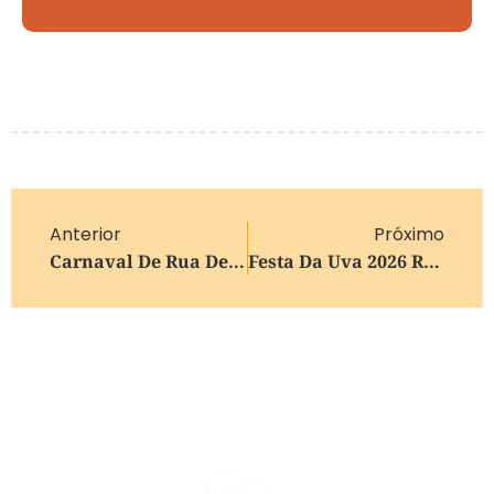
Anterior
Próximo
Carnaval De Rua De Caxias Do Sul Provocará Intervenções De Trânsito De Sexta A Domingo
Festa Da Uva 2026 Reúne 50 Mil Pessoas No Primeiro Final De Semana