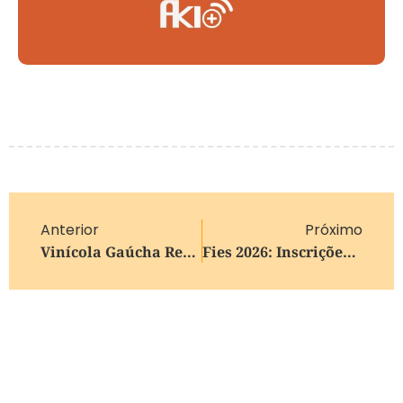
Anterior
Próximo
Vinícola Gaúcha Reúne Apreciadores De Vinho Para Uma Experiência Ao Entardecer Em Farroupilha
Fies 2026: Inscrições Para O 2º Semestre Serão De 14 A 17 De Julho