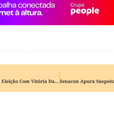
Lula Parabeniza Colômbia Após Eleição Com Vitória Da Direita