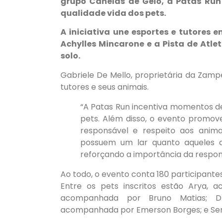
grupo Canelas de Gelo, a Patas Run
qualidade vida dos pets.
A iniciativa une esportes e tutores
Achylles Mincarone e a Pista de Atl
solo.
Gabriele De Mello, proprietária da Zampe
tutores e seus animais.
“A Patas Run incentiva momentos de
pets. Além disso, o evento promov
responsável e respeito aos animai
possuem um lar quanto aqueles 
reforçando a importância da respons
Ao todo, o evento conta 180 participant
Entre os pets inscritos estão Arya, 
acompanhada por Bruno Matias; Dr
acompanhada por Emerson Borges; e Ser