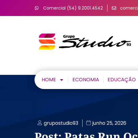
Comercial (54) 9.2001.4542
comerci
HOME
ECONOMIA
EDUCAÇÃO
grupostudio93
junho 25, 2026
Post: Patas Run O