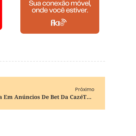
Próximo
Senacon Apura Suspeita Em Anúncios De Bet Da CazéTV Na Copa Do Mundo