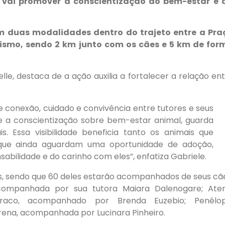
 vai promover a conscientização do bem-estar e 
 em duas modalidades dentro do trajeto entre a Pra
etismo, sendo 2 km junto com os cães e 5 km de for
lle, destaca de a ação auxilia a fortalecer a relação en
 conexão, cuidado e convivência entre tutores e seus
e a conscientização sobre bem-estar animal, guarda
s. Essa visibilidade beneficia tanto os animais que
que ainda aguardam uma oportunidade de adoção,
abilidade e do carinho com eles”, enfatiza Gabriele.
es, sendo que 60 deles estarão acompanhados de seus cã
acompanhada por sua tutora Maiara Dalenogare; Aten
aco, acompanhado por Brenda Euzebio; Penélop
ena, acompanhada por Lucinara Pinheiro.