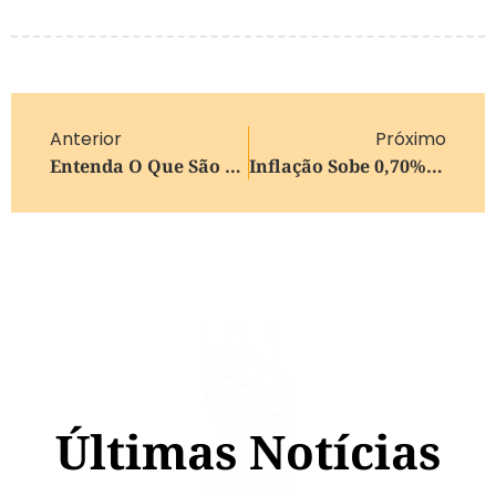
Anterior
Próximo
Entenda O Que São “redpill” E Termos De Ódio Contra Mulheres
Inflação Sobe 0,70% Em Fevereiro, Pressionada Por Reajustes Na Educação, Diz IBGE
Últimas Notícias