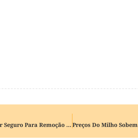
ONU Pede A Criação De Corredor Seguro Para Remoção De Marinheiros No Golfo