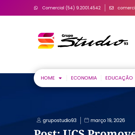
Comercial (54) 9.2001.4542
comerci
HOME
ECONOMIA
EDUCAÇÃO
grupostudio93
março 19, 2026
Post: UCS Promov