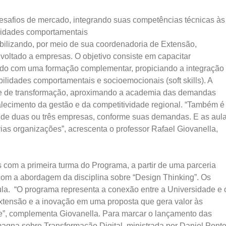
 desafios de mercado, integrando suas competências técnicas às
lidades comportamentais
bilizando, por meio de sua coordenadoria de Extensão,
voltado a empresas. O objetivo consiste em capacitar
cado com uma formação complementar, propiciando a integração
bilidades comportamentais e socioemocionais (soft skills). A
nte de transformação, aproximando a academia das demandas
talecimento da gestão e da competitividade regional. “Também é
 de duas ou três empresas, conforme suas demandas. E as aul
as organizações”, acrescenta o professor Rafael Giovanella,
com a primeira turma do Programa, a partir de uma parceria
com a abordagem da disciplina sobre “Design Thinking”. Os
ula. “O programa representa a conexão entre a Universidade e 
extensão e a inovação em uma proposta que gera valor às
e”, complementa Giovanella. Para marcar o lançamento das
agna sobre Transformação Digital, ministrada por Daniel Ponte