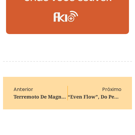
Anterior
Próximo
Terremoto De Magnitude 6,3 Atinge O Sul Do México E Não Deixa Danos Graves
“Even Flow”, Do Pearl Jam, É Apontada Pela American Heart Association Como Ritmo Ideal Para RCP