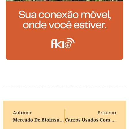
Anterior
Próximo
Mercado De Bioinsumos Movimenta R$ 6,2 Bilhões E Reforça Papel Estratégico No Campo
Carros Usados Com 13 A 20 Anos Registram Alta Nos Preços De Até 14,6% Em 12 Meses; Veja Os Modelos Que Mais Valorizaram