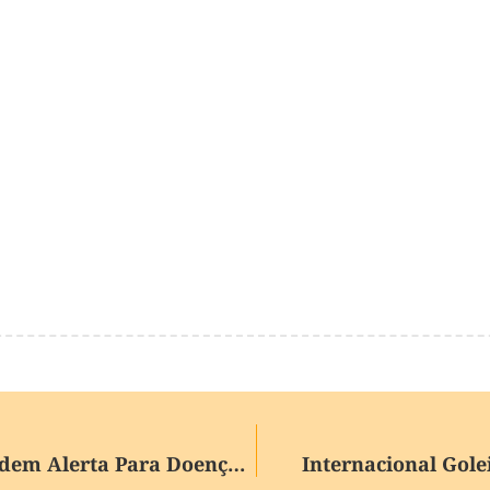
Diarreia E Dor Abdominal Acendem Alerta Para Doenças Intestinais
Internacional Gole