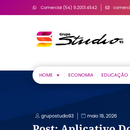
Comercial (54) 9.2001.4542
comerci
HOME
ECONOMIA
EDUCAÇÃO
grupostudio93
maio 18, 2026
Post: Aplicativo D