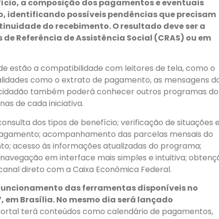
fício, a composição dos pagamentos e eventuais
, identificando possíveis pendências que precisam
tinuidade do recebimento. O resultado deve ser a
 de Referência de Assistência Social (CRAS) ou em
e estão a compatibilidade com leitores de tela, como o
nalidades como o extrato de pagamento, as mensagens d
O cidadão também poderá conhecer outros programas do
as de cada iniciativa.
consulta dos tipos de benefício; verificação de situações 
pagamento; acompanhamento das parcelas mensais do
to; acesso às informações atualizadas do programa;
avegação em interface mais simples e intuitiva; obtenç
anal direto com a Caixa Econômica Federal.
funcionamento das ferramentas disponíveis no
27, em Brasília. No mesmo dia será lançado
ortal terá conteúdos como calendário de pagamentos,