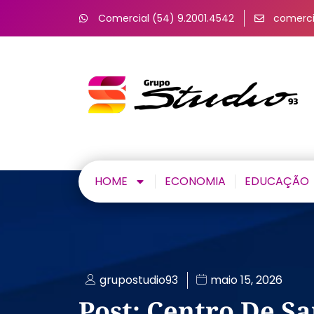
Comercial (54) 9.2001.4542
comerci
HOME
ECONOMIA
EDUCAÇÃO
grupostudio93
maio 15, 2026
Post: Centro De S