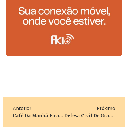
Anterior
Próximo
Café Da Manhã Fica Mais Barato Nos Supermercados E Reforça Tendência De Alimentação Saudável
Defesa Civil De Gramado Integra Ação Humanitária E Transporta Donativos Para Vítimas De Terremoto Na Venezuela