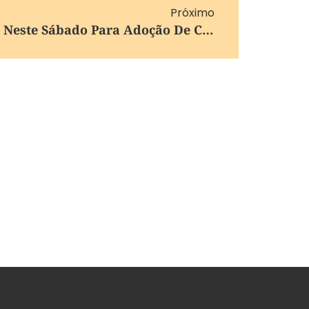
Próximo
Cempra Abre As Portas Neste Sábado Para Adoção De Cães E Gatos Em Canela