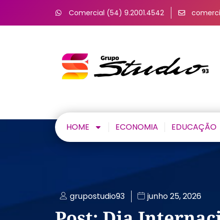
Comercial (54) 9.2001.4542
comerci
HOME
ECONOMIA
EDUCAÇÃO
grupostudio93
junho 25, 2026
Post: Dia Internac