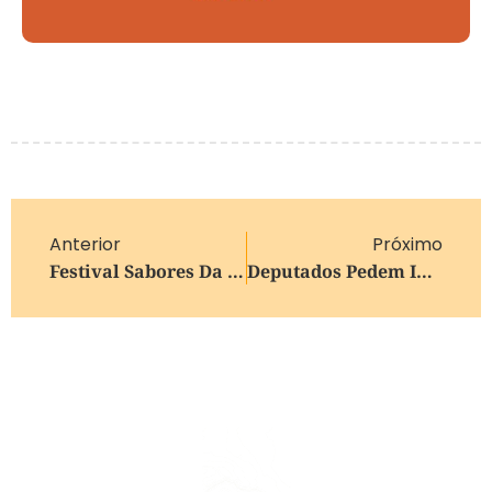
Anterior
Próximo
Festival Sabores Da Colônia 2026 Está Com As Inscrições Abertas Para Estabelecimentos Gastronômicos E Cervejarias
Deputados Pedem Investigação Sobre Relação Entre Vorcaro E Flávio