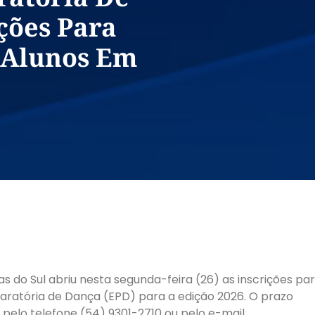
ções Para
 Alunos Em
as do Sul abriu nesta segunda-feira (26) as inscrições pa
paratória de Dança (EPD) para a edição 2026. O prazo
 pelo telefone (54) 9301-2710 ou pelo e-mail