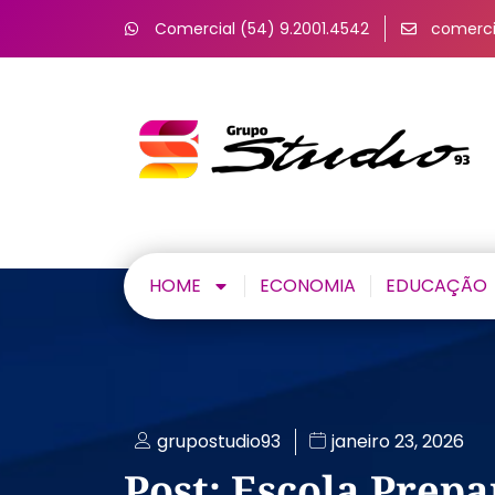
Comercial (54) 9.2001.4542
comerci
HOME
ECONOMIA
EDUCAÇÃO
grupostudio93
janeiro 23, 2026
Post: Escola Prepa