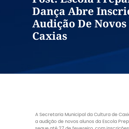
Dança Abre Inscri
Audição De Novos
Caxias
A Secretaria Municipal da Cultura de Caxi
a audição de novos alunos da Escola Pre
segue até 27 de fevereiro, com inscrições