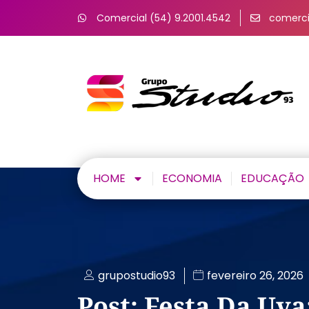
Comercial (54) 9.2001.4542
comerci
HOME
ECONOMIA
EDUCAÇÃO
grupostudio93
fevereiro 26, 2026
Post: Festa Da Uv