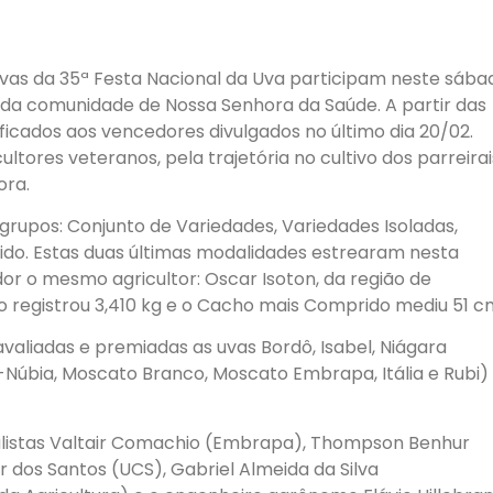
 Uvas da 35ª Festa Nacional da Uva participam neste sába
 da comunidade de Nossa Senhora da Saúde. A partir das
ificados aos vencedores divulgados no último dia 20/02.
res veteranos, pela trajetória no cultivo dos parreirai
ora.
upos: Conjunto de Variedades, Variedades Isoladas,
o. Estas duas últimas modalidades estrearam nesta
r o mesmo agricultor: Oscar Isoton, da região de
o registrou 3,410 kg e o Cacho mais Comprido mediu 51 c
valiadas e premiadas as uvas Bordô, Isabel, Niágara
-Núbia, Moscato Branco, Moscato Embrapa, Itália e Rubi)
alistas Valtair Comachio (Embrapa), Thompson Benhur
r dos Santos (UCS), Gabriel Almeida da Silva