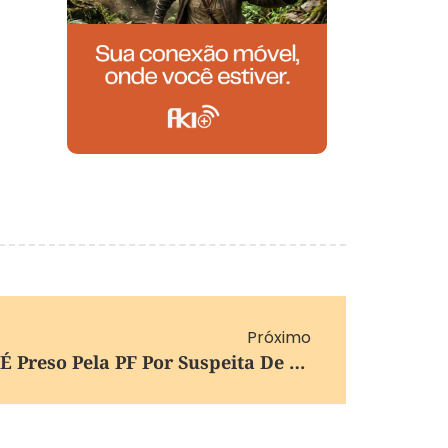
Próximo
Ex-Prefeito De Lajeado É Preso Pela PF Por Suspeita De Desvio De Verbas Federais Repassadas Após Enchente