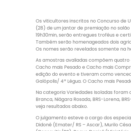
Os viticultores inscritos no Concurso de
(28) de um jantar de premiação no salão
19h30min, serão entregues troféus e cert
Também serão homenageados dois agriculto
Os nomes serão revelados somente na h
As amostras avaliadas compõem quatro gr
Cacho mais Pesado e Cacho mais Comprid
edição do evento e tiveram como vencedo
Galópolis/ 4ª Légua. O Cacho mais Pesad
Na categoria Variedades Isoladas foram a
Branca, Niágara Rosada, BRS-Lorena, BRS
veja resultados abaixo.
O julgamento esteve a cargo dos especi
Didoné (Emater/ RS – Ascar), Murilo Césa