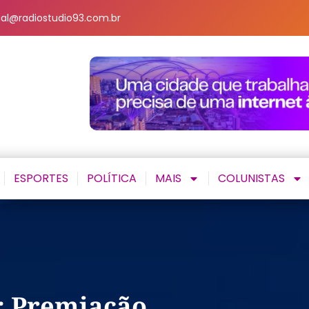
al@radiostudio93.com.br
ESPORTES
POLÍTICA
MAIS
COLUNISTAS
a: Premiação