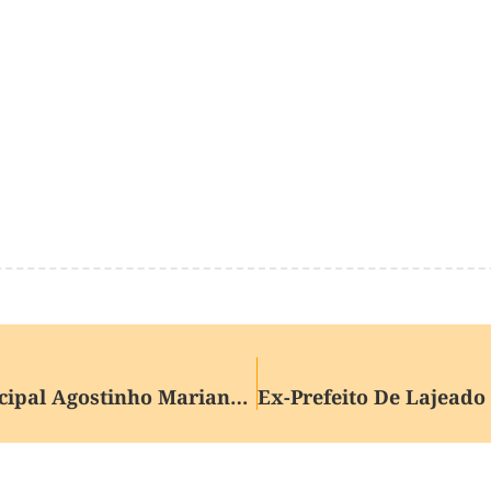
Bloqueio Total Da Estrada Municipal Agostinho Mariano Tonella No Interior De Caxias Do Sul