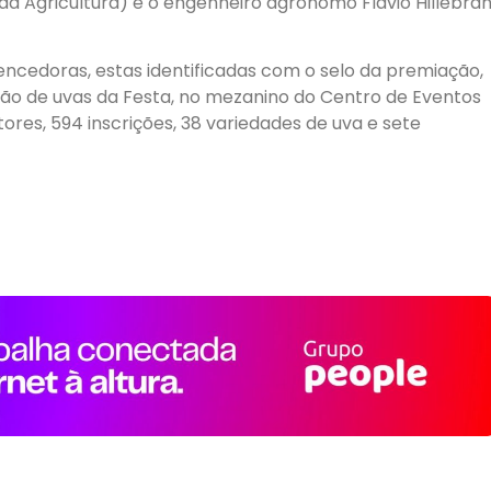
o da Agricultura) e o engenheiro agrônomo Flávio Hillebra
encedoras, estas identificadas com o selo da premiação,
ção de uvas da Festa, no mezanino do Centro de Eventos
ores, 594 inscrições, 38 variedades de uva e sete