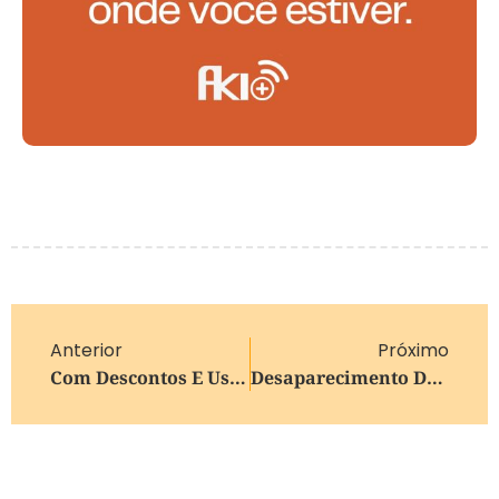
Anterior
Próximo
Com Descontos E Uso De Precatórios Para Quitar Dívidas De ICMS, Adesão Ao Novo Edital Do Acordo Gaúcho Começa Nesta Segunda
Desaparecimento De Família No RS Chega A 50 Dias: Afinal, O Que Impede O Avanço Da Investigação?