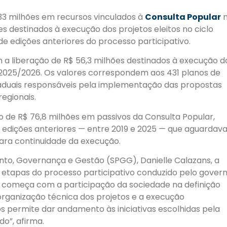
133 milhões em recursos vinculados à
Consulta Popular
n
s destinados à execução dos projetos eleitos no ciclo
de edições anteriores do processo participativo.
 a liberação de R$ 56,3 milhões destinados à execução d
 2025/2026. Os valores correspondem aos 431 planos de
aduais responsáveis pela implementação das propostas
egionais.
ão de R$ 76,8 milhões em passivos da Consulta Popular,
em edições anteriores — entre 2019 e 2025 — que aguarda
para continuidade da execução.
ento, Governança e Gestão (SPGG), Danielle Calazans, a
s etapas do processo participativo conduzido pelo govern
e começa com a participação da sociedade na definição
organização técnica dos projetos e a execução
s permite dar andamento às iniciativas escolhidas pela
o”, afirma.