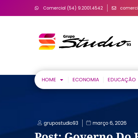
Comercial (54) 9.2001.4542
comerci
HOME
ECONOMIA
EDUCAÇÃO
grupostudio93
março 6, 2026
Post: Governo Do 