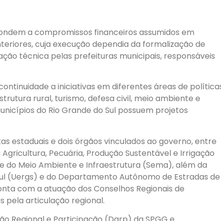
pondem a compromissos financeiros assumidos em
nteriores, cuja execução dependia da formalização de
ção técnica pelas prefeituras municipais, responsáveis
ontinuidade a iniciativas em diferentes áreas de política
strutura rural, turismo, defesa civil, meio ambiente e
unicípios do Rio Grande do Sul possuem projetos
tas estaduais e dois órgãos vinculados ao governo, entre
a Agricultura, Pecuária, Produção Sustentável e Irrigação
 e do Meio Ambiente e Infraestrutura (Sema), além da
 Sul (Uergs) e do Departamento Autônomo de Estradas de
ta com a atuação dos Conselhos Regionais de
 pela articulação regional.
ão Regional e Participação (Darp) da SPGG e