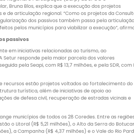
r, Bruna Blos, explica que a execução dos projetos
s e de articulação regional. “Como os projetos da Consul
regularização dos passivos também passa pela articulaçã
eitos pelos municípios para viabilizar a execução”, afirma
os passivos
e em iniciativas relacionadas ao turismo, ao
A Setur responde pela maior parcela dos valores
seguida pela Seapi, com R$ 13,7 milhões, e pela SDR, com
 recursos estão projetos voltados ao fortalecimento do
rutura turística, além de iniciativas de apoio ao
ações de defesa civil, recuperação de estradas vicinais e
range municípios de todos os 28 Coredes. Entre as regiõe
ão o Litoral (R$ 5,21 milhões), o Alto da Serra do Botuca
lhões), a Campanha (R$ 4,37 milhões) e o Vale do Rio Par