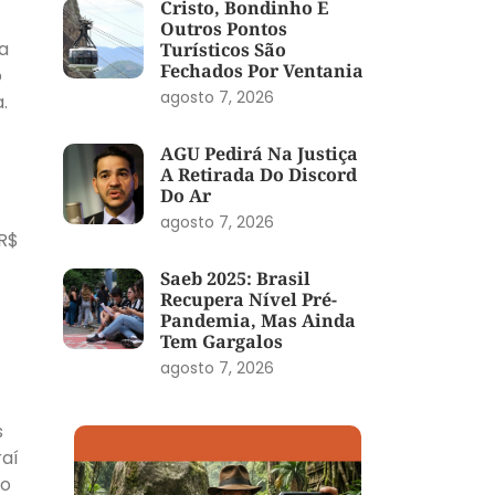
Cristo, Bondinho E
Outros Pontos
ta
Turísticos São
Fechados Por Ventania
o
agosto 7, 2026
.
AGU Pedirá Na Justiça
A Retirada Do Discord
Do Ar
agosto 7, 2026
 R$
Saeb 2025: Brasil
Recupera Nível Pré-
Pandemia, Mas Ainda
Tem Gargalos
agosto 7, 2026
s
raí
do