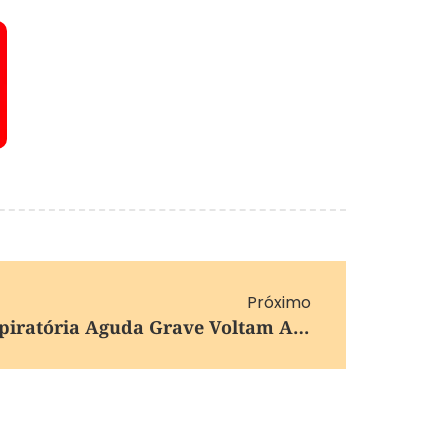
Próximo
Casos De Síndrome Respiratória Aguda Grave Voltam A Crescer No Brasil