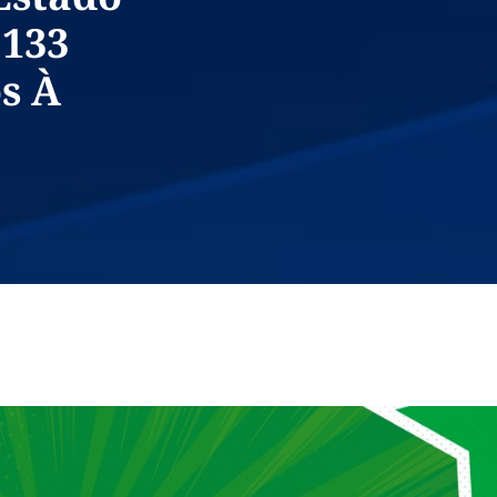
 133
s À