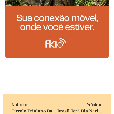
Anterior
Próximo
Circolo Friulano Da Serra Gaúcha Celebra Dois Anos Com Programação Cultural Especial Dentro Da 11ª Semana Da Cultura Italiana, Em Bento Gonçalves
Brasil Terá Dia Nacional Em Memória De Vítimas Do Trânsito