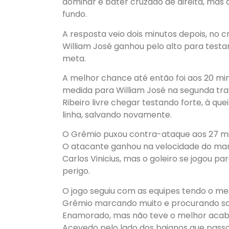
dominar e bater cruzado de direita, mas 
fundo.
A resposta veio dois minutos depois, no
William José ganhou pelo alto para test
meta.
A melhor chance até então foi aos 20 mi
medida para William José na segunda tra
Ribeiro livre chegar testando forte, à qu
linha, salvando novamente.
O Grêmio puxou contra-ataque aos 27 min
O atacante ganhou na velocidade do marc
Carlos Vinicius, mas o goleiro se jogou p
perigo.
O jogo seguiu com as equipes tendo o m
Grêmio marcando muito e procurando sa
Enamorado, mas não teve o melhor acab
Acevedo pelo lado dos baianos que passou