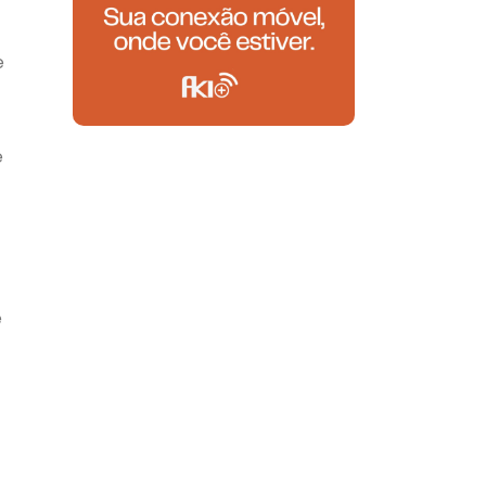
e
e
e