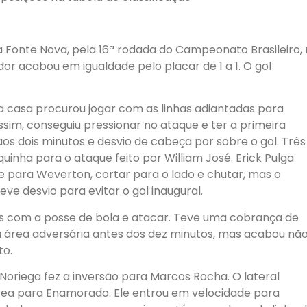
Fonte Nova, pela 16ª rodada do Campeonato Brasileiro,
or acabou em igualdade pelo placar de 1 a 1. O gol
 casa procurou jogar com as linhas adiantadas para
ssim, conseguiu pressionar no ataque e ter a primeira
s dois minutos e desvio de cabeça por sobre o gol. Três
inha para o ataque feito por William José. Erick Pulga
e para Weverton, cortar para o lado e chutar, mas o
eve desvio para evitar o gol inaugural.
ais com a posse de bola e atacar. Teve uma cobrança de
na área adversária antes dos dez minutos, mas acabou nã
to.
 Noriega fez a inversão para Marcos Rocha. O lateral
rea para Enamorado. Ele entrou em velocidade para