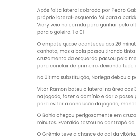
Após falta lateral cobrada por Pedro Gabr
próprio lateral-esquerdo foi para a batida
Viery veio na corrida para ganhar pelo a
para o goleiro. 1 a 0!
O empate quase aconteceu aos 26 minutos
canhota, mas a bola passou tirando tinta d
cruzamento da esquerda passou pelo meio
para concluir de primeira, deixando tudo i
Na última substituição, Noriega deixou a 
Vitor Ramon bateu o lateral na área aos 
na jogada, fazer o domínio e dar o passe 
para evitar a conclusão da jogada, mand
O Bahia chegou perigosamente em cruzam
minutos. Everaldo testou no contrapé de 
O Grêmio teve a chance do gol da vitória