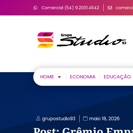
Comercial (54) 9.2001.4542
comerci
HOME
ECONOMIA
EDUCAÇÃO
grupostudio93
maio 18, 2026
Post: Grêmio Emp