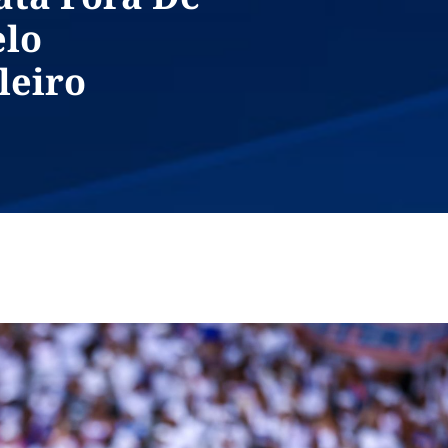
elo
leiro