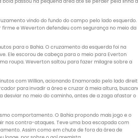
a bola passou na pequena área até se perder pela linha 
 cruzamento vindo do fundo do campo pelo lado esquerdo.
ar firme e Weverton defendeu com segurança no meio da
nutos para o Bahia. O cruzamento da esquerda foi na
ve. Ele escorou de cabeça para o meio para Everton
eima roupa. Weverton saltou para fazer milagre sobre a
utos com Willian, acionando Enamorado pelo lado direit
ador para invadir a área e cruzar à meia altura, busca
ara desviar no meio do caminho, antes de a zaga afastar o
esmo comportamento. O Bahia propondo mais jogo e o
ir nos contra-ataques. Teve uma boa escapada com
amento. Assim como em chute de fora da área de
 longe, por sobre o gol gremista.