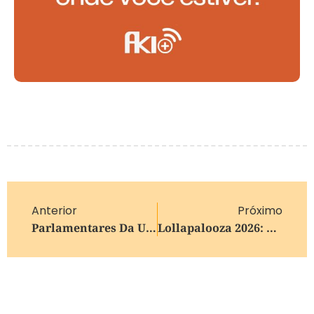
Anterior
Próximo
Parlamentares Da UE Votarão Acordo Comercial Com EUA Na Quinta (19)
Lollapalooza 2026: Veja Em Qual Dia Cada Atração Se Apresenta No Festival