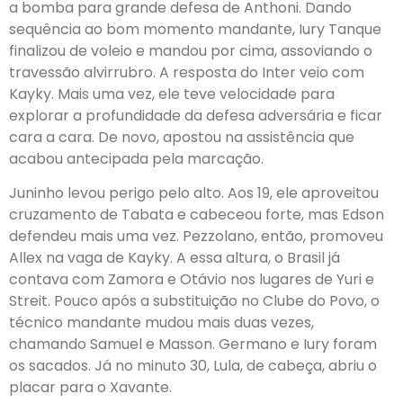
a bomba para grande defesa de Anthoni. Dando
sequência ao bom momento mandante, Iury Tanque
finalizou de voleio e mandou por cima, assoviando o
travessão alvirrubro. A resposta do Inter veio com
Kayky. Mais uma vez, ele teve velocidade para
explorar a profundidade da defesa adversária e ficar
cara a cara. De novo, apostou na assistência que
acabou antecipada pela marcação.
Juninho levou perigo pelo alto. Aos 19, ele aproveitou
cruzamento de Tabata e cabeceou forte, mas Edson
defendeu mais uma vez. Pezzolano, então, promoveu
Allex na vaga de Kayky. A essa altura, o Brasil já
contava com Zamora e Otávio nos lugares de Yuri e
Streit. Pouco após a substituição no Clube do Povo, o
técnico mandante mudou mais duas vezes,
chamando Samuel e Masson. Germano e Iury foram
os sacados. Já no minuto 30, Lula, de cabeça, abriu o
placar para o Xavante.