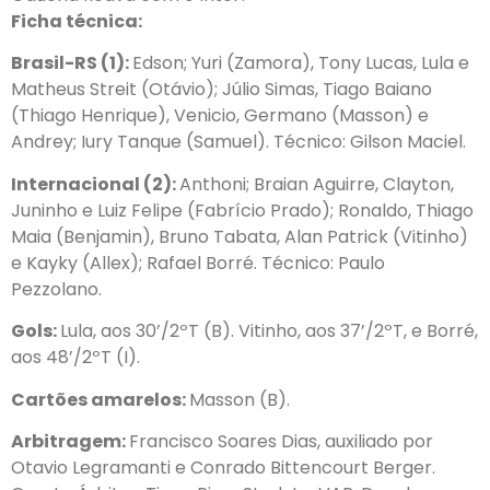
Ficha técnica:
Brasil-RS (1):
Edson; Yuri (Zamora), Tony Lucas, Lula e
Matheus Streit (Otávio); Júlio Simas, Tiago Baiano
(Thiago Henrique), Venicio, Germano (Masson) e
Andrey; Iury Tanque (Samuel). Técnico: Gilson Maciel.
Internacional (2):
Anthoni; Braian Aguirre, Clayton,
Juninho e Luiz Felipe (Fabrício Prado); Ronaldo, Thiago
Maia (Benjamin), Bruno Tabata, Alan Patrick (Vitinho)
e Kayky (Allex); Rafael Borré. Técnico: Paulo
Pezzolano.
Gols:
Lula, aos 30’/2ºT (B). Vitinho, aos 37’/2ºT, e Borré,
aos 48’/2ºT (I).
Cartões amarelos:
Masson (B).
Arbitragem:
Francisco Soares Dias, auxiliado por
Otavio Legramanti e Conrado Bittencourt Berger.