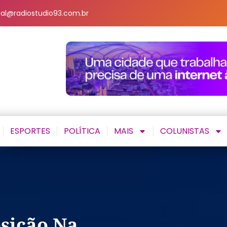
al@radiostudio93.com.br
ESPORTES
POLÍTICA
MAIS
COLUNISTAS
osição Na