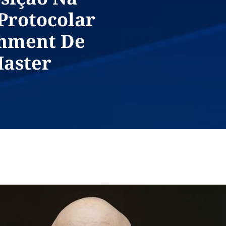
Protocolar
chment De
Master