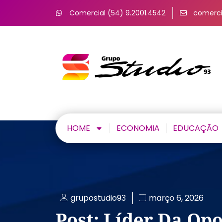
Comercial (54) 9.2001.4542
comerci
HOME
ECONOMIA
EDUCAÇÃO
grupostudio93
março 6, 2026
Post: Líder Da Op