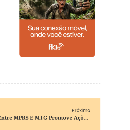
Próximo
Termo De Cooperação Entre MPRS E MTG Promove Ações De Enfrentamento À Violência Contra A Mulher No RS