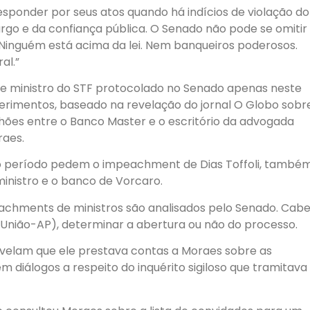
ponder por seus atos quando há indícios de violação do
rgo e da confiança pública. O Senado não pode se omitir
 “Ninguém está acima da lei. Nem banqueiros poderosos.
al.”
 ministro do STF protocolado no Senado apenas neste
uerimentos, baseado na revelação do jornal O Globo sobr
lhões entre o Banco Master e o escritório da advogada
raes.
 no período pedem o impeachment de Dias Toffoli, també
inistro e o banco de Vorcaro.
peachments de ministros são analisados pelo Senado. Cab
(União-AP), determinar a abertura ou não do processo.
evelam que ele prestava contas a Moraes sobre as
diálogos a respeito do inquérito sigiloso que tramitava