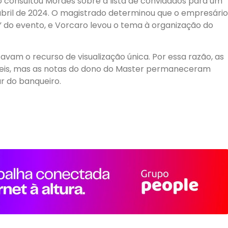
onsultou Moraes sobre a lista de convidados para um
abril de 2024. O magistrado determinou que o empresário
o” do evento, e Vorcaro levou o tema à organização do
avam o recurso de visualização única. Por essa razão, as
íveis, mas as notas do dono do Master permaneceram
ar do banqueiro.