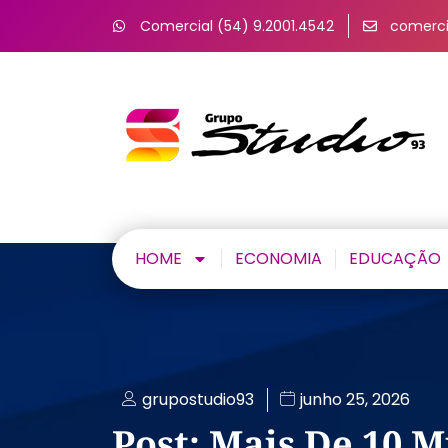
Comercial (54) 9.2001.4542
comerci
HOME
ECONOMIA
EDUCAÇÃO
grupostudio93
junho 25, 2026
Post: Mais De 10 M