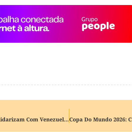
Líderes De Todo O Mundo Se Solidarizam Com Venezuela Após Terremoto