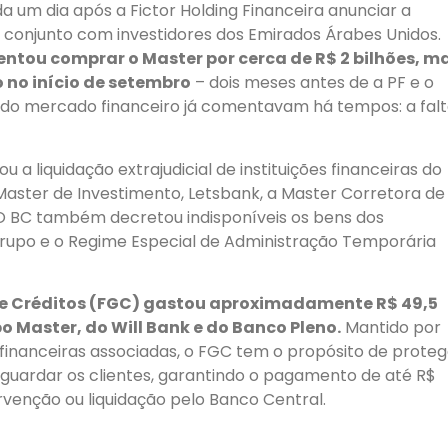
a um dia após a Fictor Holding Financeira anunciar a
conjunto com investidores dos Emirados Árabes Unidos.
tentou comprar o Master por cerca de R$ 2 bilhões, m
 no início de setembro
– dois meses antes de a PF e o
s do mercado financeiro já comentavam há tempos: a fal
u a liquidação extrajudicial de instituições financeiras do
ster de Investimento, Letsbank, a Master Corretora de
. O BC também decretou indisponíveis os bens dos
grupo e o Regime Especial de Administração Temporária
de Créditos (FGC) gastou aproximadamente R$ 49,5
po Master, do Will Bank e do Banco Pleno.
Mantido por
 financeiras associadas, o FGC tem o propósito de proteg
esguardar os clientes, garantindo o pagamento de até R$
venção ou liquidação pelo Banco Central.