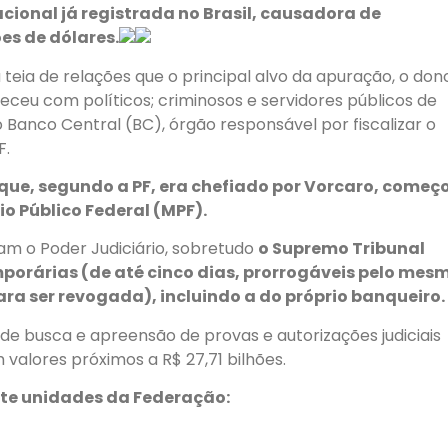
cional já registrada no Brasil, causadora de
es de dólares.
eia de relações que o principal alvo da apuração, o don
eceu com políticos; criminosos e servidores públicos de
do Banco Central (BC), órgão responsável por fiscalizar o
F.
que, segundo a PF, era chefiado por Vorcaro, começ
rio Público Federal (MPF).
am o Poder Judiciário, sobretudo
o Supremo Tribunal
emporárias (de até cinco dias, prorrogáveis pelo mes
ra ser revogada), incluindo a do próprio banqueiro.
 busca e apreensão de provas e autorizações judiciais
valores próximos a R$ 27,71 bilhões.
e unidades da Federação: