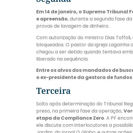
Em 14 de janeiro, o Supremo Tribunal 
e apreensão
, durante a segunda fase 
provas de lavagem de dinheiro.
Com autorização do ministro Dias Toffoli,
bloqueados. O pastor da igreja Lagoinha 
chegou a ser detido quando tentava emb
liberado na sequência.
Entre os alvos dos mandados de busc
o ex-presidente da gestora de fundos
Terceira
Solto após determinação do Tribunal Regio
preso, na primeira fase da operação,
Vor
etapa da Compliance Zero
. A PF enco
ele discute com interlocutores a possibil
Jardim, do jornal
O Globo
, e outras açõe