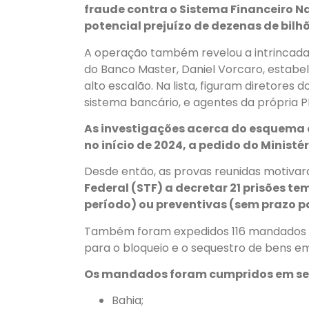
fraude contra o Sistema Financeiro Na
potencial prejuízo de dezenas de bilhõ
A operação também revelou a intrincada t
do Banco Master, Daniel Vorcaro, estabel
alto escalão. Na lista, figuram diretores 
sistema bancário, e agentes da própria P
As investigações acerca do esquema 
no início de 2024, a pedido do Ministé
Desde então, as provas reunidas motivar
Federal (STF) a decretar 21 prisões t
período) ou preventivas (sem prazo pa
Também foram expedidos 116 mandados de
para o bloqueio e o sequestro de bens em 
Os mandados foram cumpridos em set
Bahia;