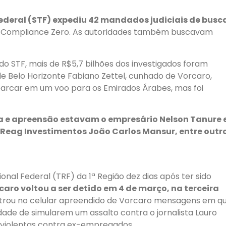
Federal (STF) expediu 42 mandados judiciais de busc
da Compliance Zero. As autoridades também buscavam
 do STF, mais de R$5,7 bilhões dos investigados foram
de Belo Horizonte Fabiano Zettel, cunhado de Vorcaro,
arcar em um voo para os Emirados Árabes, mas foi
a e apreensão estavam o empresário Nelson Tanure 
 Reag Investimentos João Carlos Mansur, entre outro
nal Federal (TRF) da 1ª Região dez dias após ter sido
caro voltou a ser detido em 4 de março, na terceira
ntrou no celular apreendido de Vorcaro mensagens em q
idade de simularem um assalto contra o jornalista Lauro
s violentas contra ex-empregados.