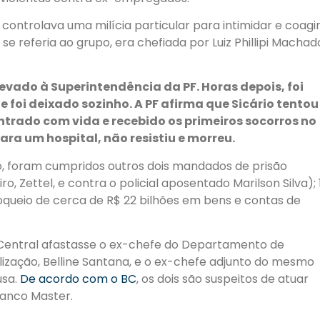
ontrolava uma milícia particular para intimidar e coagi
e referia ao grupo, era chefiada por Luiz Phillipi Machad
levado à Superintendência da PF. Horas depois, foi
foi deixado sozinho. A PF afirma que Sicário tentou
ntrado com vida e recebido os primeiros socorros no
para um hospital, não resistiu e morreu.
o, foram cumpridos outros dois mandados de prisão
, Zettel, e contra o policial aposentado Marilson Silva); 
oqueio de cerca de R$ 22 bilhões em bens e contas de
entral afastasse o ex-chefe do Departamento de
alização, Belline Santana, e o ex-chefe adjunto do mesmo
usa.
De acordo com o BC
, os dois são suspeitos de atuar
Banco Master.