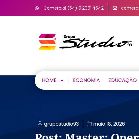
Comercial (54) 9.2001.4542
comerci
HOME
ECONOMIA
EDUCAÇÃO
grupostudio93
maio 18, 2026
Post: Master: Ope