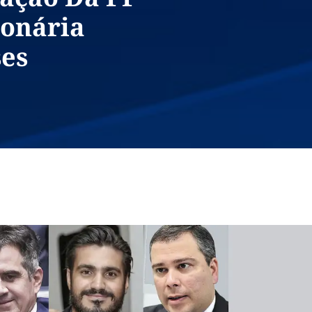
ionária
ses