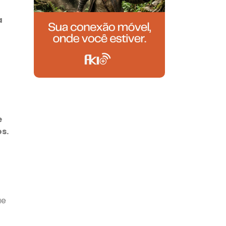
a
e
s.
ue