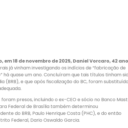
, em 18 de novembro de 2025, Daniel Vorcaro, 42 ano
ais já vinham investigando os indícios de “fabricação de
o” há quase um ano. Concluíram que tais títulos tinham si
ia (BRB), e que após fiscalização do BC, foram substituíd
 adequada.
s foram presos, incluindo o ex-CEO e sócio no Banco Mast
 Vara Federal de Brasília também determinou
dente do BRB, Paulo Henrique Costa (PHC), e do então
strito Federal, Dario Oswaldo Garcia.