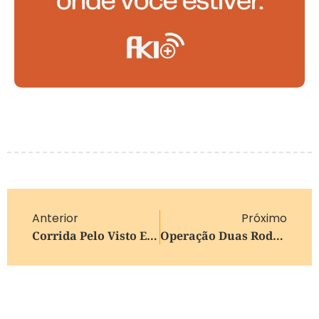
Anterior
Próximo
Corrida Pelo Visto EB-5 Cresce Entre Brasileiros Diante De Possível Aumento No Valor Do Investimento
Operação Duas Rodas Reforça Combate À Irregularidades Em Motos Em Caxias Do Sul