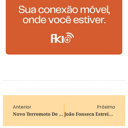
Anterior
Próximo
Novo Terremoto De 4.6 Atinge Venezuela Cinco Dias Após Tremor Duplo
João Fonseca Estreia Em Wimbledon Com 3 A 0 Sobre Bautista Agut