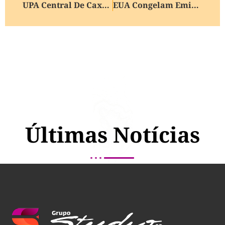
UPA Central De Caxias Do Sul Garante R$ 6,3 Milhões Anuais Para Custeio Com Apoio Da União E Do Estado
EUA Congelam Emissão De Vistos Para 75 Países, Incluindo O Brasil, Diz TV Americana
Últimas Notícias