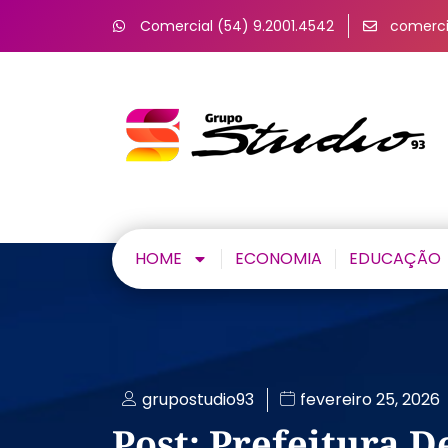
Comercial (54) 9.2001.4542
comerci
HOME
ECONOMIA
EDUCAÇÃO
grupostudio93
fevereiro 25, 2026
Post: Prefeitura D