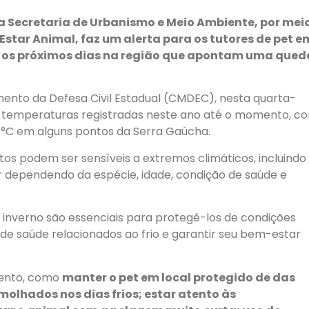
da Secretaria de Urbanismo e Meio Ambiente, por mei
tar Animal, faz um alerta para os tutores de pet e
ra os próximos dias na região que apontam uma qued
nto da Defesa Civil Estadual (CMDEC), nesta quarta-
es temperaturas registradas neste ano até o momento, c
7°C em alguns pontos da Serra Gaúcha.
os podem ser sensíveis a extremos climáticos, incluindo
iar dependendo da espécie, idade, condição de saúde e
 inverno são essenciais para protegê-los de condições
de saúde relacionados ao frio e garantir seu bem-estar
ento, como
manter o pet em local protegido de das
 molhados nos dias frios; estar atento às