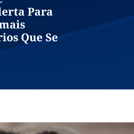
lerta Para
mais
rios Que Se