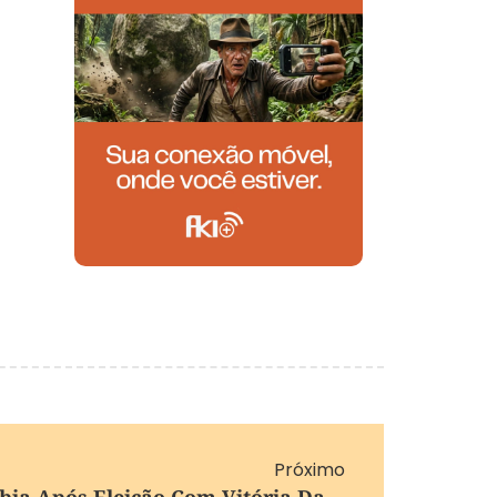
Próximo
Lula Parabeniza Colômbia Após Eleição Com Vitória Da Direita