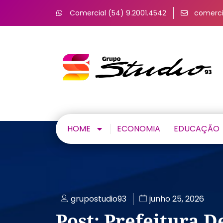
Comercial (54) 9.2001.4542
comerci
HOME
ECONOMIA
EDUCAÇÃO
grupostudio93
junho 25, 2026
Post: Prefeitura D