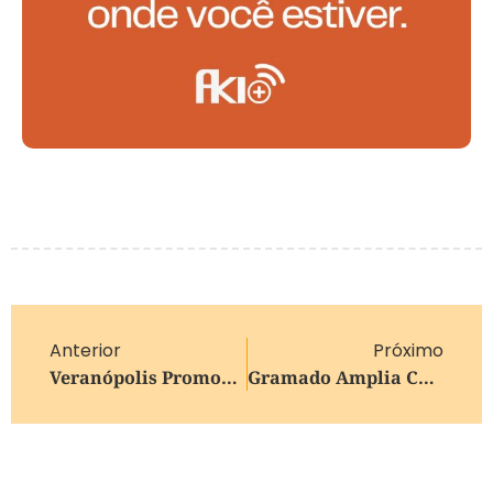
Anterior
Próximo
Veranópolis Promoverá O 1º Jantar Italiano Em Abril
Gramado Amplia Combate Ao HIV E Passa A Oferecer PrEP Em Todas UBS’s