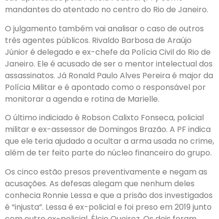
mandantes do atentado no centro do Rio de Janeiro.
O julgamento também vai analisar o caso de outros
três agentes públicos. Rivaldo Barbosa de Araújo
Júnior é delegado e ex-chefe da Polícia Civil do Rio de
Janeiro. Ele é acusado de ser o mentor intelectual dos
assassinatos. Já Ronald Paulo Alves Pereira é major da
Polícia Militar e é apontado como o responsável por
monitorar a agenda e rotina de Marielle.
O último indiciado é Robson Calixto Fonseca, policial
militar e ex-assessor de Domingos Brazão. A PF indica
que ele teria ajudado a ocultar a arma usada no crime,
além de ter feito parte do núcleo financeiro do grupo.
Os cinco estão presos preventivamente e negam as
acusações. As defesas alegam que nenhum deles
conhecia Ronnie Lessa e que a prisão dos investigados
é “injusta”. Lessa é ex-policial e foi preso em 2019 junto
com outro ex-policial, Élcio Queiroz. Os dois foram