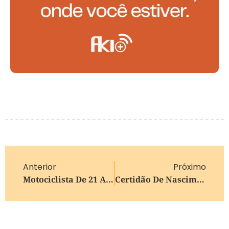
Anterior
Próximo
Motociclista De 21 Anos Morre Após Colisão Múltipla Na ERS-115, Em Gramado
Certidão De Nascimento ‘de Papel’ Pode Estar Com Os Dias Contados No Brasil Após Novo Projeto