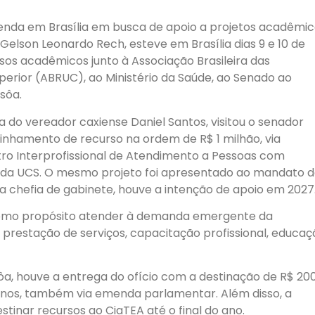
enda em Brasília em busca de apoio a projetos acadêmi
 Gelson Leonardo Rech, esteve em Brasília dias 9 e 10 de
 acadêmicos junto à Associação Brasileira das
perior (ABRUC), ao Ministério da Saúde, ao Senado ao
sôa.
a do vereador caxiense Daniel Santos, visitou o senador
inhamento de recurso na ordem de R$ 1 milhão, via
ro Interprofissional de Atendimento a Pessoas com
) da UCS. O mesmo projeto foi apresentado ao mandato 
la chefia de gabinete, houve a intenção de apoio em 2027
como propósito atender à demanda emergente da
restação de serviços, capacitação profissional, educaç
ôa, houve a entrega do ofício com a destinação de R$ 20
anos, também via emenda parlamentar. Além disso, a
tinar recursos ao CiaTEA até o final do ano.