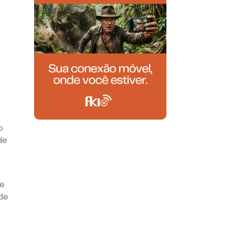
o
de
 e
de