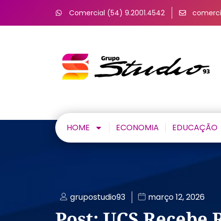
Comercial (54) 9.2001.4542
comerci
HOME
ECONOMIA
EDUCAÇÃO
grupostudio93
março 12, 2026
Post: UCS Recebe 