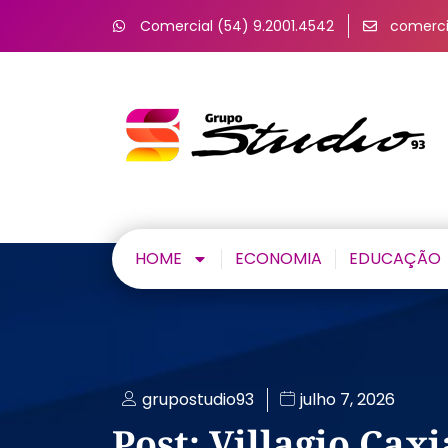
Comercial (54) 9.2001.4542
comerci
HOME
ECONOMIA
EDUCAÇÃO
grupostudio93
julho 7, 2026
Post: Villagio Cax