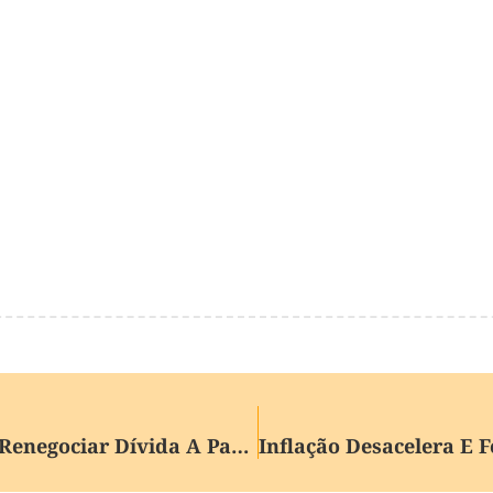
Desenrola Fies: Estudante Pode Renegociar Dívida A Partir Desta Quarta