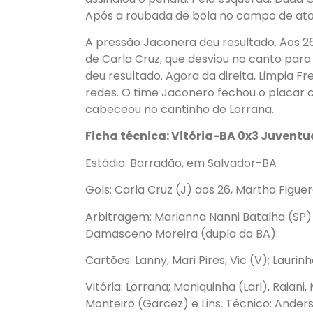
Após a roubada de bola no campo de ata
A pressão Jaconera deu resultado. Aos 2
de Carla Cruz, que desviou no canto para 
deu resultado. Agora da direita, Limpia F
redes. O time Jaconero fechou o placar c
cabeceou no cantinho de Lorrana.
Ficha técnica: Vitória-BA 0x3 Juvent
Estádio: Barradão, em Salvador-BA
Gols: Carla Cruz (J) aos 26, Martha Figue
Arbitragem: Marianna Nanni Batalha (SP) a
Damasceno Moreira (dupla da BA).
Cartões: Lanny, Mari Pires, Vic (V); Laurin
Vitória: Lorrana; Moniquinha (Lari), Raiani, 
Monteiro (Garcez) e Lins. Técnico: Ander