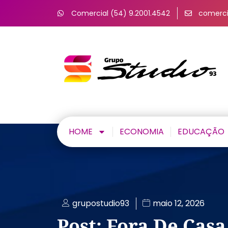
Comercial (54) 9.2001.4542
comerci
HOME
ECONOMIA
EDUCAÇÃO
grupostudio93
maio 12, 2026
Post: Fora De Casa