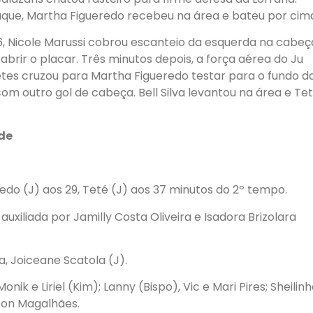
que, Martha Figueredo recebeu na área e bateu por cim
6, Nicole Marussi cobrou escanteio da esquerda na cabeç
abrir o placar. Três minutos depois, a força aérea do Ju
retes cruzou para Martha Figueredo testar para o fundo d
om outro gol de cabeça. Bell Silva levantou na área e Te
ude
redo (J) aos 29, Teté (J) aos 37 minutos do 2º tempo.
uxiliada por Jamilly Costa Oliveira e Isadora Brizolara
ha, Joiceane Scatola (J).
Monik e Liriel (Kim); Lanny (Bispo), Vic e Mari Pires; Sheilinh
son Magalhães.