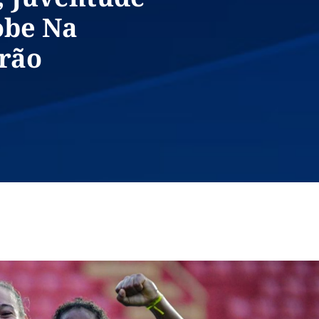
obe Na
irão