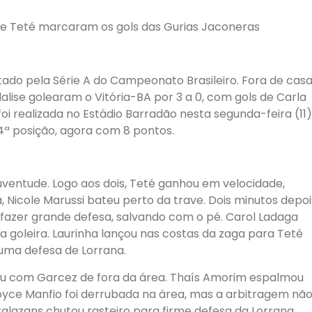
 e Teté marcaram os gols das Gurias Jaconeras
ado pela Série A do Campeonato Brasileiro. Fora de casa
ise golearam o Vitória-BA por 3 a 0, com gols de Carla
foi realizada no Estádio Barradão nesta segunda-feira (11)
14ª posição, agora com 8 pontos.
entude. Logo aos dois, Teté ganhou em velocidade,
a, Nicole Marussi bateu perto da trave. Dois minutos depoi
 fazer grande defesa, salvando com o pé. Carol Ladaga
a goleira. Laurinha lançou nas costas da zaga para Teté
 uma defesa de Lorrana.
ou com Garcez de fora da área. Thaís Amorim espalmou
oyce Manfio foi derrubada na área, mas a arbitragem nã
Calazans chutou rasteiro para firme defesa da Lorrana.