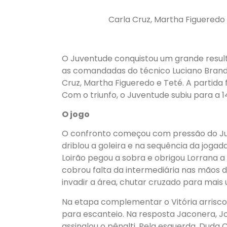
Carla Cruz, Martha Figueredo
O Juventude conquistou um grande result
as comandadas do técnico Luciano Brandal
Cruz, Martha Figueredo e Teté. A partida 
Com o triunfo, o Juventude subiu para a 
O jogo
O confronto começou com pressão do Juv
driblou a goleira e na sequência da jogad
Loirão pegou a sobra e obrigou Lorrana a
cobrou falta da intermediária nas mãos d
invadir a área, chutar cruzado para mais
Na etapa complementar o Vitória arrisc
para escanteio. Na resposta Jaconera, J
assinalou o pênalti. Pela esquerda, Duda 