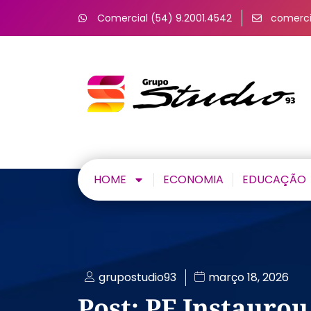
Comercial (54) 9.2001.4542
comerci
HOME
ECONOMIA
EDUCAÇÃO
grupostudio93
março 18, 2026
Post: PF Instaurou