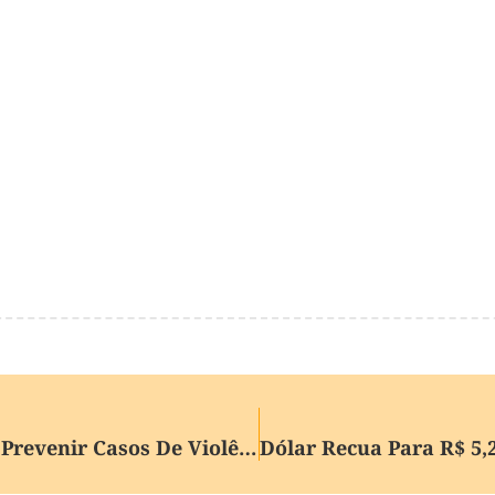
Câmara Aprova Programa Para Prevenir Casos De Violência Contra A Mulher; Entenda