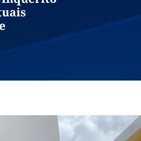
tuais
e