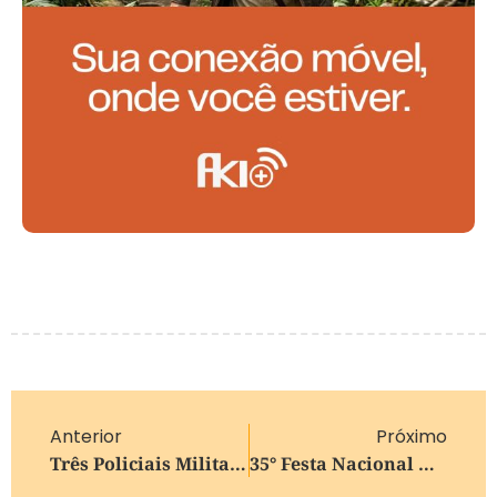
Anterior
Próximo
Três Policiais Militares Ficam Feridos Em Acidente Em Rodovia Do RS; Dois Ficaram Presos Às Ferragens
35° Festa Nacional Da Uva Encerra Com Público De Mais De 700 Mil Pessoas